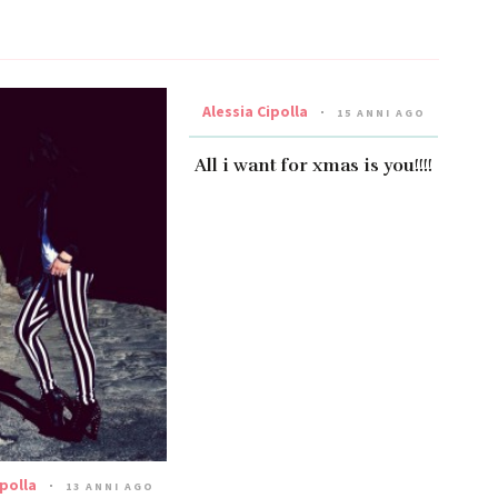
Alessia Cipolla
15 ANNI AGO
All i want for xmas is you!!!!
ipolla
13 ANNI AGO