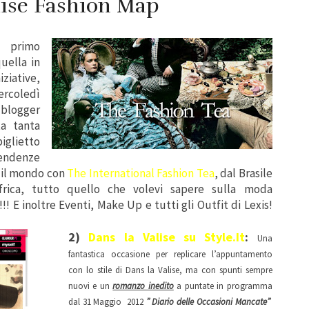
lise Fashion Map
o primo
uella in
iziative,
ercoledì
 blogger
ta tanta
iglietto
tendenze
a il mondo con
The International Fashion Tea
, dal Brasile
frica, tutto quello che volevi sapere sulla moda
! E inoltre Eventi, Make Up e tutti gli Outfit di Lexis!
2)
Dans la Valise su Style.It
:
Una
fantastica occasione per replicare l’appuntamento
con lo stile di Dans la Valise, ma con spunti sempre
nuovi e un
romanzo inedito
a puntate in programma
dal 31 Maggio 2012
” Diario delle Occasioni Mancate”