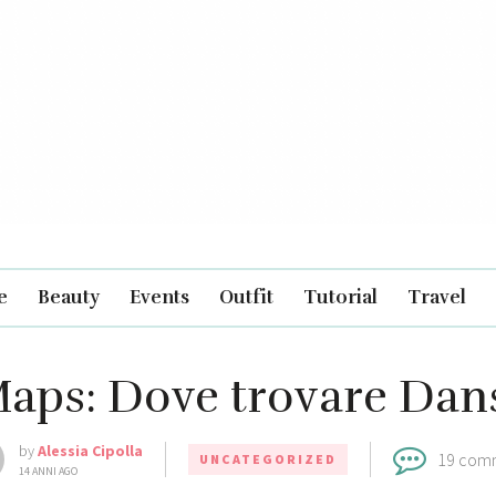
e
Beauty
Events
Outfit
Tutorial
Travel
aps: Dove trovare Dans 
by
Alessia Cipolla
19 com
UNCATEGORIZED
14 ANNI AGO