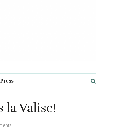
Press
la Valise!
ments