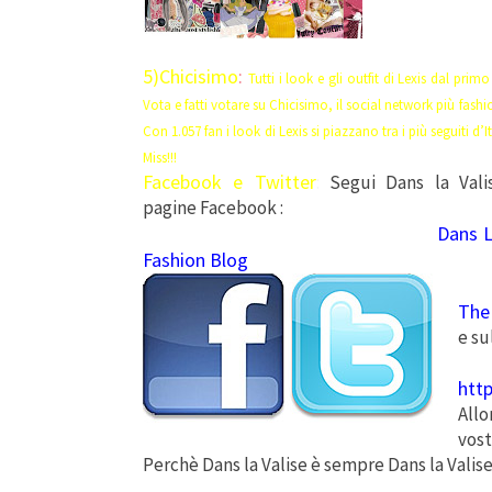
5)Chicisimo
:
Tutti i
look
e gli outfit di Lexis dal primo
Vota e fatti votare su Chicisimo, il social network più fash
Con 1.057 fan i look di Lexis si piazzano tra i più seguiti d’I
Miss!!!
Facebook e Twitter
:
Segui Dans la Vali
pagine Facebook :
Dans L
Fashion Blog
The
e su
http
All
vost
Perchè Dans la Valise è sempre Dans la Valise