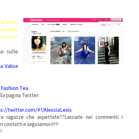
 all’ultimo!
ion del Web.
talia! Don’t
se sulle
a Valise
 Fashion Tea
lla pagina Twitter:
s://twitter.com/#!/AlessiaLexis
ora ragazze che aspettate??Lasciate nei commenti i
ri contatti e seguiamoci!!!!
!