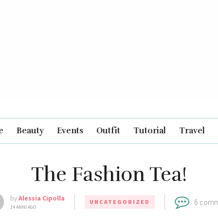
e
Beauty
Events
Outfit
Tutorial
Travel
The Fashion Tea!
by
Alessia Cipolla
6 comm
UNCATEGORIZED
14 ANNI AGO