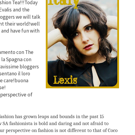
ashion Tea!!!Today
Evalis
and the
oggers we will talk
t their world!well
 and have fun with
tamento con The
Spagna
 la
con
avissime bloggers
entano il loro
ie care!buona
se!
 perspective of
fashion has grown leaps and bounds in the past 15
 SA fashionista is bold and daring and not afraid to
ur perspective on fashion is not different to that of Coco