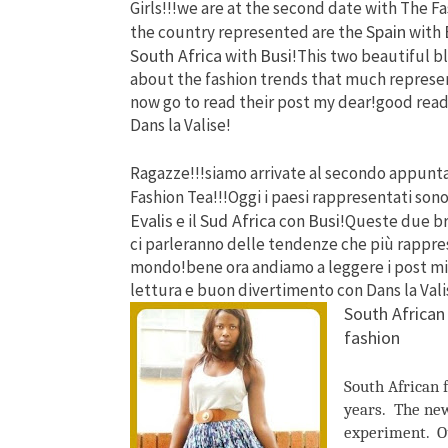
Girls!!!we are at the second date with The F
Spain
the country represented are the
with
South Africa
Busi
with
!This two beautiful bl
about the fashion trends that much represen
now go to read their post my dear!good read
Dans la Valise!
Ragazze!!!siamo arrivate al secondo appun
Fashion Tea!!!Oggi i paesi rappresentati sono
Evalis
Sud Africa
Busi
e il
con
!Queste due br
ci parleranno delle tendenze che più rappres
mondo!bene ora andiamo a leggere i post m
lettura e buon divertimento con Dans la Vali
South African
fashion
South African 
years.
The new
experiment.
O