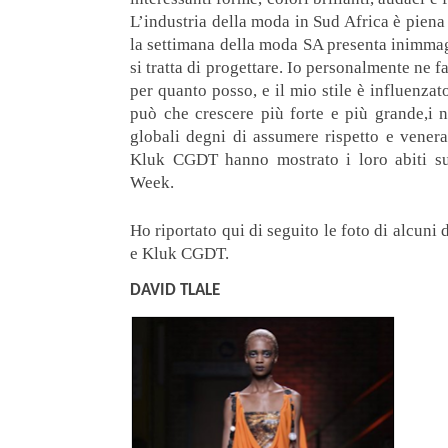
L’industria della moda
in Sud
Africa
è piena
la settimana della moda
SA
presenta
inimmag
si tratta
di progettare
.
Io personalmente
ne f
per quanto
posso,
e il mio stile
è influenza
può che
crescere più forte
e più grande
,i 
globali
degni di assumere
rispetto e vener
Kluk
CGDT
hanno mostrato i loro
abiti
s
Week
.
Ho
riportato qui di seguito
le foto di
alcuni 
e
Kluk
CGDT
.
DAVID TLALE