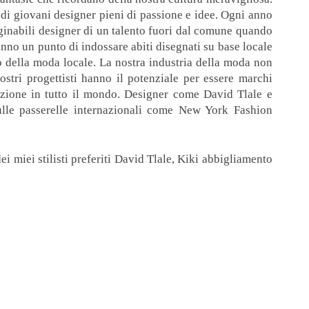
 di
giovani designer
pieni di
passione e
idee.
Ogni anno
inabili
designer di un talento
fuori
dal comune
quando
anno un punto
di indossare abiti
disegnati su base locale
to
della moda
locale.
La nostra industria
della moda
non
nostri
progettisti hanno
il potenziale per essere
marchi
azione
in tutto il mondo
.
Designer come
David
Tlale
e
ulle passerelle
internazionali come
New York Fashion
dei miei
stilisti
preferiti
David
Tlale
,
Kiki
abbigliamento