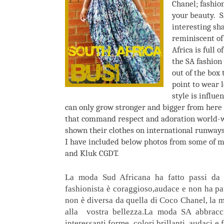
Chanel; fashion
your beauty.
S
interesting sha
reminiscent of
Africa is full 
the SA fashion
out of the box
point to wear 
style is influe
can only grow stronger and bigger from here 
that command respect and adoration world-w
shown their clothes on international runway
I have included below photos from some of my
and Kluk CGDT.
La moda Sud Africana
ha fatto
passi da 
fashionista
è coraggioso,
audace
e non ha pa
non è
diversa da quella di
Coco
Chanel
,
la 
alla
vostra
bellezza.La
moda
SA
abbracc
interessanti
forme
, colori
brillanti,
audaci
e 