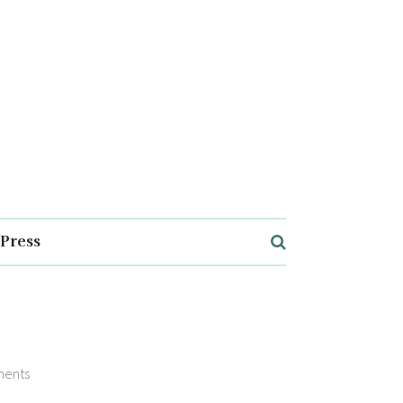
Press
ents