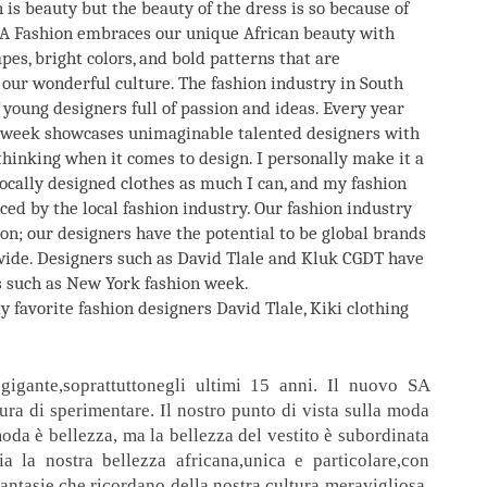
 is beauty but the beauty of the dress is so because of
A Fashion embraces our unique African beauty with
pes, bright colors, and bold patterns that are
 our wonderful culture. The fashion industry in South
of young designers full of passion and ideas. Every year
 week showcases unimaginable talented designers with
 thinking when it comes to design. I personally make it a
locally designed clothes as much I can, and my fashion
nced by the local fashion industry. Our fashion industry
on; our designers have the potential to be global brands
ide. Designers such as David Tlale and Kluk CGDT have
s such as New York fashion week.
 favorite fashion designers David Tlale, Kiki clothing
gigante,soprattutto
negli ultimi 15
anni.
Il nuovo
SA
ura
di sperimentare.
Il nostro
punto di vista
sulla moda
moda è
bellezza, ma
la bellezza
del vestito
è subordinata
ia la nostra
bellezza
africana,unica e particolare,con
fantasie
che ricordano
della nostra cultura
meravigliosa.