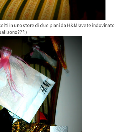
scelti in uno store di due piani da H&M!avete indovinato
ali sono???:)