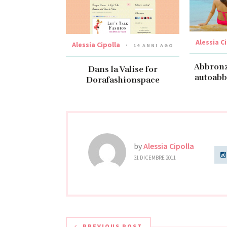
Alessia C
Alessia Cipolla
14 ANNI AGO
Abbronza
Dans la Valise for
autoabb
Dorafashionspace
by
Alessia Cipolla
31 DICEMBRE 2011
PREVIOUS POST