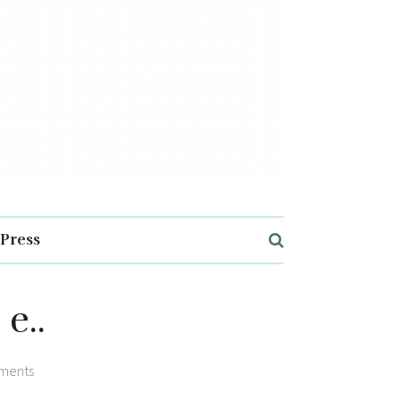
Press
e..
ments