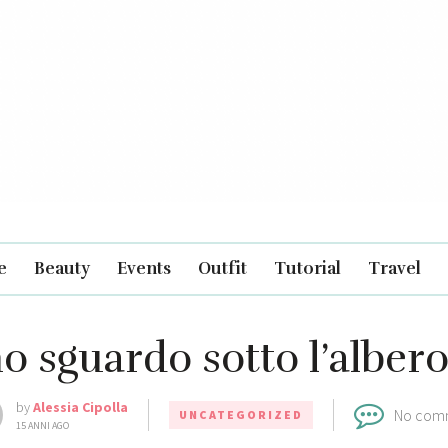
e
Beauty
Events
Outfit
Tutorial
Travel
o sguardo sotto l’albero 
by
Alessia Cipolla
No com
UNCATEGORIZED
15 ANNI AGO