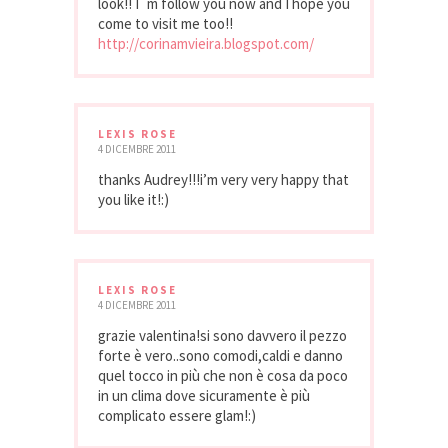
look!! I´m follow you now and I hope you
come to visit me too!!
http://corinamvieira.blogspot.com/
LEXIS ROSE
4 DICEMBRE 2011
thanks Audrey!!!i’m very very happy that
you like it!:)
LEXIS ROSE
4 DICEMBRE 2011
grazie valentina!si sono davvero il pezzo
forte è vero..sono comodi,caldi e danno
quel tocco in più che non è cosa da poco
in un clima dove sicuramente è più
complicato essere glam!:)