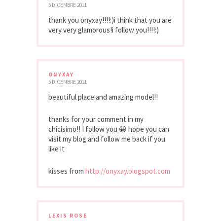
5 DICEMBRE 2011
thank you onyxay!!!!:)i think that you are
very very glamorous!i follow you!!!!:)
ONYXAY
5 DICEMBRE 2011
beautiful place and amazing model!!
thanks for your comment in my
chicisimo!! I follow you 😀 hope you can
visit my blog and follow me back if you
like it
kisses from
http://onyxay.blogspot.com
LEXIS ROSE