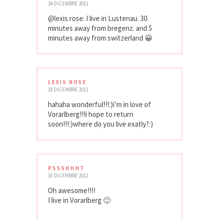
24 DICEMBRE 2011
@lexis rose: I live in Lustenau. 30
minutes away from bregenz. and 5
minutes away from switzerland 😀
LEXIS ROSE
18 DICEMBRE 2011
hahaha wonderful!!!:)i’m in love of
Vorarlberg!!!i hope to return
soon!!!:)where do you live exatly?:)
PSSSHHHT
18 DICEMBRE 2011
Oh awesome!!!!
I live in Vorarlberg 🙂