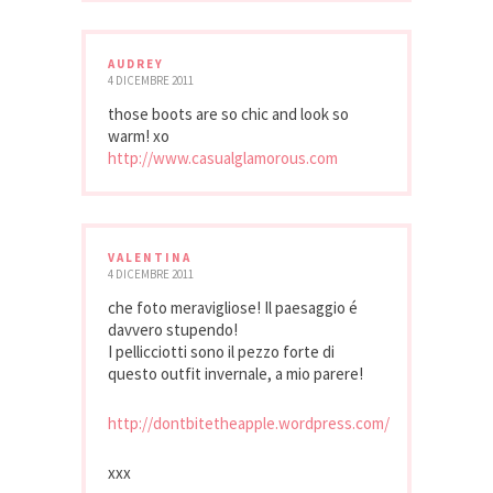
AUDREY
4 DICEMBRE 2011
those boots are so chic and look so
warm! xo
http://www.casualglamorous.com
VALENTINA
4 DICEMBRE 2011
che foto meravigliose! Il paesaggio é
davvero stupendo!
I pellicciotti sono il pezzo forte di
questo outfit invernale, a mio parere!
http://dontbitetheapple.wordpress.com/
xxx