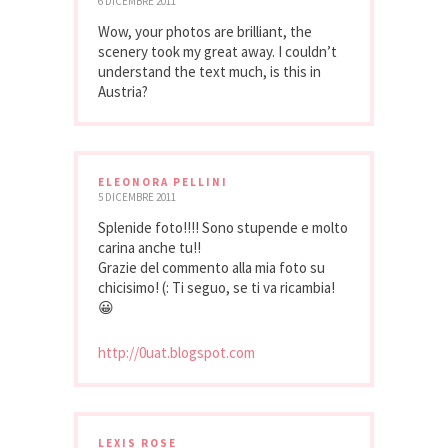
6 DICEMBRE 2011
Wow, your photos are brilliant, the
scenery took my great away. I couldn’t
understand the text much, is this in
Austria?
ELEONORA PELLINI
5 DICEMBRE 2011
Splenide foto!!!! Sono stupende e molto
carina anche tu!!
Grazie del commento alla mia foto su
chicisimo! (: Ti seguo, se ti va ricambia!
😀
http://0uat.blogspot.com
LEXIS ROSE